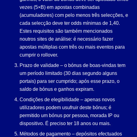
vezes (5×B) em apostas combinadas
(acumuladores) com pelo menos três selecções, e
cada selecção deve ter odds mínimas de 1,40.
Estes requisitos são também mencionados
noutros sites de análise: é necessário fazer
apostas múltiplas com três ou mais eventos para
cumprir o rollover.
Prazo de validade – o bónus de boas‑vindas tem
um período limitado (30 dias segundo alguns
portais) para ser cumprido; após esse prazo, o
saldo de bónus e ganhos expiram.
Condições de elegibilidade – apenas novos
utilizadores podem usufruir deste bónus; é
permitido um bónus por pessoa, morada IP ou
dispositivo. É preciso ter 18 anos ou mais.
Métodos de pagamento – depósitos efectuados