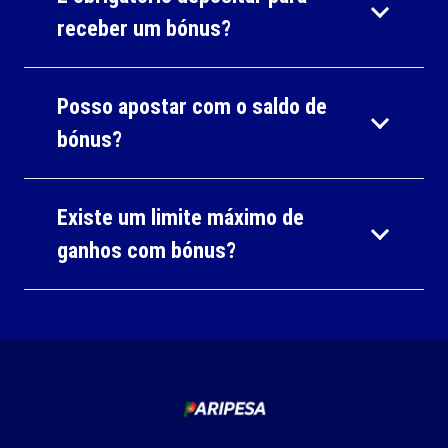
receber um bónus?
Posso apostar com o saldo de
bónus?
Existe um limite máximo de
ganhos com bónus?