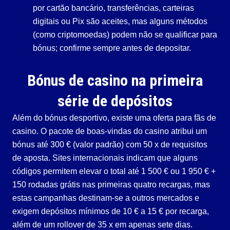
por cartão bancário, transferências, carteiras
digitais ou Pix são aceites, mas alguns métodos
(como criptomoedas) podem não se qualificar para
bónus; confirme sempre antes de depositar.
Bónus de casino na primeira
série de depósitos
Além do bónus desportivo, existe uma oferta para fãs de
casino. O pacote de boas‑vindas do casino atribui um
bónus até 300 € (valor padrão) com 50 x de requisitos
de aposta. Sites internacionais indicam que alguns
códigos permitem elevar o total até 1 500 € ou 1 950 € +
150 rodadas grátis nas primeiras quatro recargas, mas
estas campanhas destinam‑se a outros mercados e
exigem depósitos mínimos de 10 € a 15 € por recarga,
além de um rollover de 35 x em apenas sete dias.