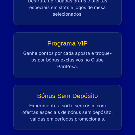
Desfrute de rodadas grátis e ofertas
especiais em slots e jogos de mesa
selecionados.
Programa VIP
Ganhe pontos por cada aposta e troque-
os por bónus exclusivos no Clube
PariPesa.
Bónus Sem Depósito
Experimente a sorte sem risco com
ofertas especiais de bónus sem depósito,
válidas em períodos promocionais.