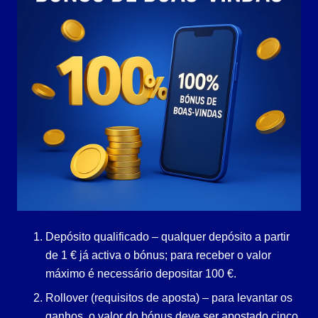
Depósito qualificado – qualquer depósito a partir
de 1 € já activa o bónus; para receber o valor
máximo é necessário depositar 100 €.
Rollover (requisitos de aposta) – para levantar os
ganhos, o valor do bónus deve ser apostado cinco