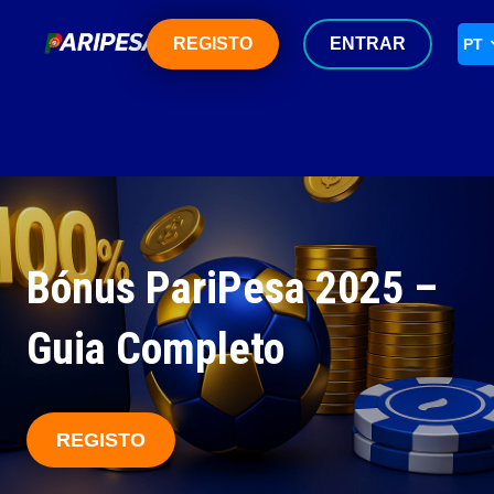
REGISTO
ENTRAR
PT
Bónus PariPesa 2025 –
Guia Completo
REGISTO