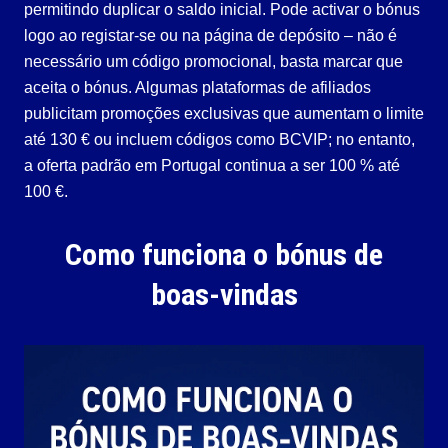
permitindo duplicar o saldo inicial. Pode activar o bónus
logo ao registar‑se ou na página de depósito – não é
necessário um código promocional, basta marcar que
aceita o bónus. Algumas plataformas de afiliados
publicitam promoções exclusivas que aumentam o limite
até 130 € ou incluem códigos como BCVIP; no entanto,
a oferta padrão em Portugal continua a ser 100 % até
100 €.
Como funciona o bónus de
boas‑vindas