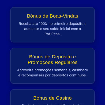
Bónus de Boas-Vindas
Receba até 100% no primeiro depósito e
aumente o seu saldo inicial com a
PariPesa.
Bónus de Depósito e
Promoções Regulares
Aproveite promoções semanais, cashback
e recompensas por depósitos contínuos.
Bónus de Casino