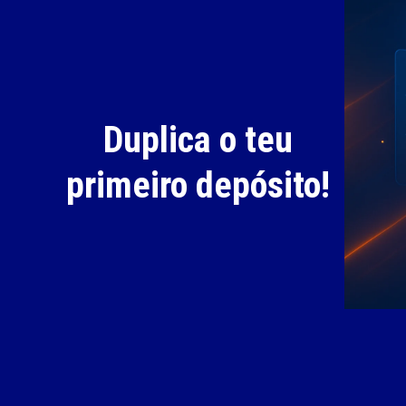
Duplica o teu
primeiro depósito!