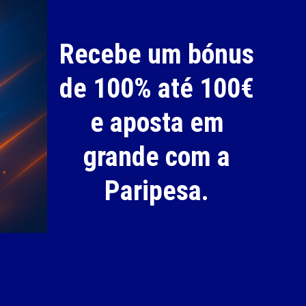
Recebe um bónus
de 100% até 100€
e aposta em
grande com a
Paripesa.