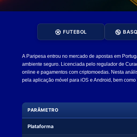
FUTEBOL
BASQ
A Paripesa entrou no mercado de apostas em Portuga
ambiente seguro. Licenciada pelo regulador de Curaç
online e pagamentos com criptomoedas. Nesta anális
pela aplicação móvel para iOS e Android, bem como 
PARÂMETRO
Plataforma