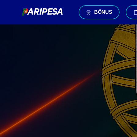
BÔNUS