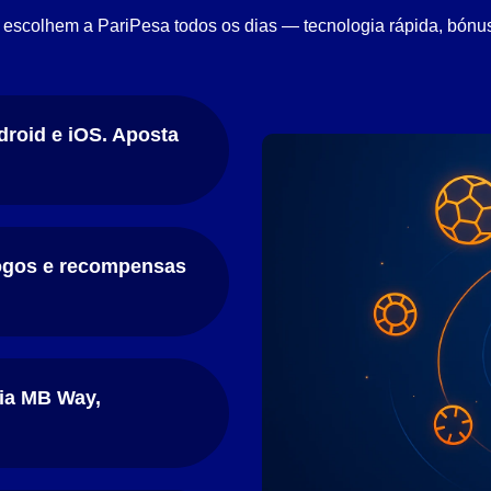
escolhem a PariPesa todos os dias — tecnologia rápida, bónus 
droid e iOS. Aposta
jogos e recompensas
ia MB Way,