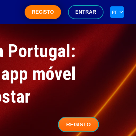
REGISTO
ENTRAR
PT
 Portugal:
 app móvel
ostar
REGISTO